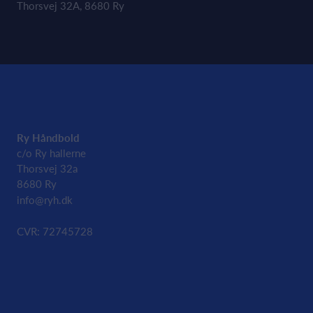
Thorsvej 32A, 8680 Ry
Ry Håndbold
c/o Ry hallerne
Thorsvej 32a
8680 Ry
info@ryh.dk
CVR: 72745728